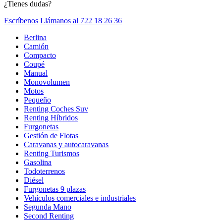
¿Tienes dudas?
Escríbenos
Llámanos al 722 18 26 36
Berlina
Camión
Compacto
Coupé
Manual
Monovolumen
Motos
Pequeño
Renting Coches Suv
Renting Híbridos
Furgonetas
Gestión de Flotas
Caravanas y autocaravanas
Renting Turismos
Gasolina
Todoterrenos
Diésel
Furgonetas 9 plazas
Vehículos comerciales e industriales
Segunda Mano
Second Renting