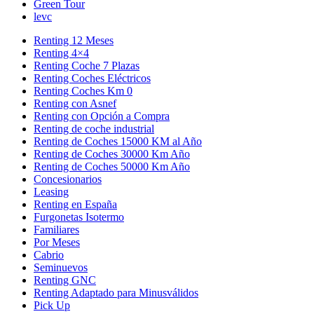
Green Tour
levc
Renting 12 Meses
Renting 4×4
Renting Coche 7 Plazas
Renting Coches Eléctricos
Renting Coches Km 0
Renting con Asnef
Renting con Opción a Compra
Renting de coche industrial
Renting de Coches 15000 KM al Año
Renting de Coches 30000 Km Año
Renting de Coches 50000 Km Año
Concesionarios
Leasing
Renting en España
Furgonetas Isotermo
Familiares
Por Meses
Cabrio
Seminuevos
Renting GNC
Renting Adaptado para Minusválidos
Pick Up