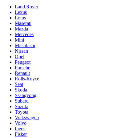
Land Rover
Lexus
Lotus
Maserati
Mazda
Mercedes
Mini
Mitsubishi
Nissan
Opel
Peugeot
Porsche
Renault
Rolls-Royce
Seat
Skoda
Ssangyong
Subaru
Suzuki
Toyota
Volkswagen
Volvo
Ineos
Fisker