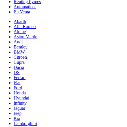
Renting Pymes
Automáticos
En Venta
Abarth
Alfa Romeo
Alpine
Aston Martin
Audi
Bentley
BMW
Citroen
Cupra
Dacia
DS
Ferrari
Fiat
Ford
Honda
Hyundai
Infinity
Jaguar
Jeep
Kia
Lamborghini