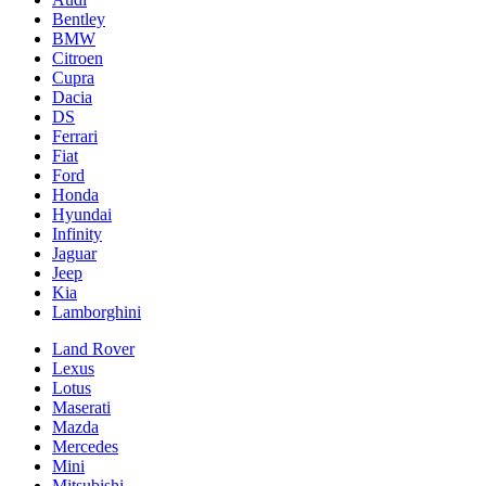
Bentley
BMW
Citroen
Cupra
Dacia
DS
Ferrari
Fiat
Ford
Honda
Hyundai
Infinity
Jaguar
Jeep
Kia
Lamborghini
Land Rover
Lexus
Lotus
Maserati
Mazda
Mercedes
Mini
Mitsubishi