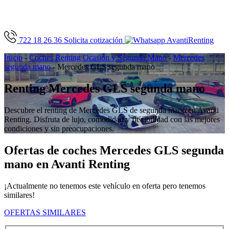
722 18 26 36
Solicita cotización
Inicio
-
Coches Renting Ocasión y Segunda Mano
-
Mercedes
segunda mano
-
Mercedes GLS segunda mano
Renting Mercedes GLS segunda mano
Descubre el renting de Mercedes GLS de segunda mano en Avanti
Renting. Disfruta de lujo, comodidad y flexibilidad con las mejores
condiciones y sin preocupaciones.
Ofertas de coches Mercedes GLS segunda
mano en Avanti Renting
¡Actualmente no tenemos este vehículo en oferta pero tenemos
similares!
OFERTAS SIMILARES