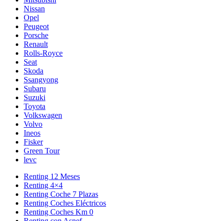
Nissan
Opel
Peugeot
Porsche
Renault
Rolls-Royce
Seat
Skoda
Ssangyong
Subaru
Suzuki
Toyota
Volkswagen
Volvo
Ineos
Fisker
Green Tour
levc
Renting 12 Meses
Renting 4×4
Renting Coche 7 Plazas
Renting Coches Eléctricos
Renting Coches Km 0
Renting con Asnef