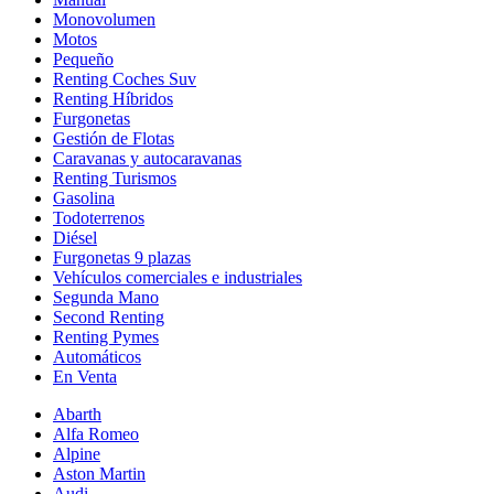
Monovolumen
Motos
Pequeño
Renting Coches Suv
Renting Híbridos
Furgonetas
Gestión de Flotas
Caravanas y autocaravanas
Renting Turismos
Gasolina
Todoterrenos
Diésel
Furgonetas 9 plazas
Vehículos comerciales e industriales
Segunda Mano
Second Renting
Renting Pymes
Automáticos
En Venta
Abarth
Alfa Romeo
Alpine
Aston Martin
Audi