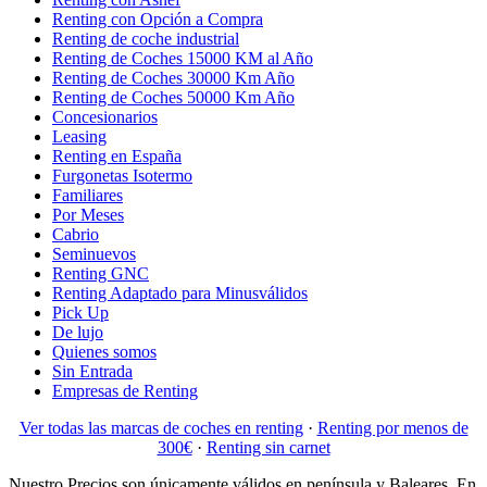
Renting con Opción a Compra
Renting de coche industrial
Renting de Coches 15000 KM al Año
Renting de Coches 30000 Km Año
Renting de Coches 50000 Km Año
Concesionarios
Leasing
Renting en España
Furgonetas Isotermo
Familiares
Por Meses
Cabrio
Seminuevos
Renting GNC
Renting Adaptado para Minusválidos
Pick Up
De lujo
Quienes somos
Sin Entrada
Empresas de Renting
Ver todas las marcas de coches en renting
·
Renting por menos de
300€
·
Renting sin carnet
Nuestro Precios son únicamente válidos en península y Baleares. En