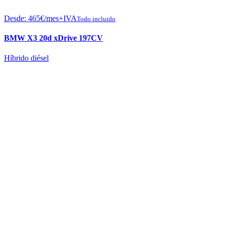
Desde:
465
€
/mes+IVA
Todo incluido
BMW X3 20d xDrive 197CV
Híbrido diésel