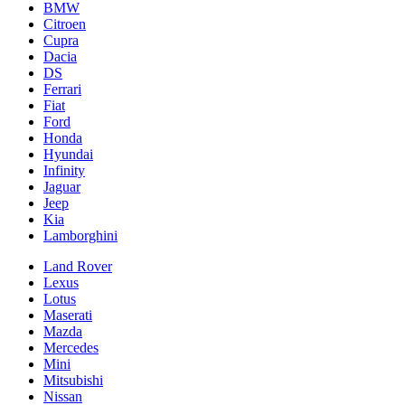
BMW
Citroen
Cupra
Dacia
DS
Ferrari
Fiat
Ford
Honda
Hyundai
Infinity
Jaguar
Jeep
Kia
Lamborghini
Land Rover
Lexus
Lotus
Maserati
Mazda
Mercedes
Mini
Mitsubishi
Nissan