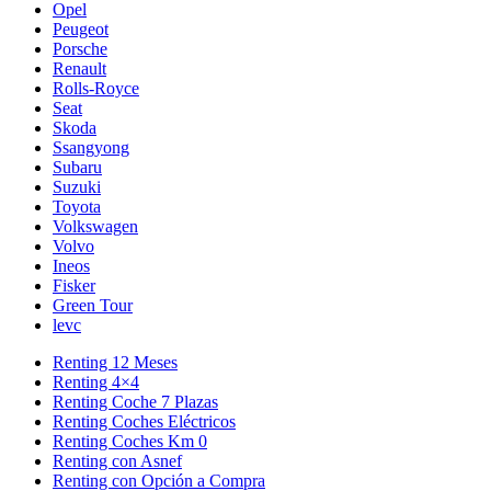
Opel
Peugeot
Porsche
Renault
Rolls-Royce
Seat
Skoda
Ssangyong
Subaru
Suzuki
Toyota
Volkswagen
Volvo
Ineos
Fisker
Green Tour
levc
Renting 12 Meses
Renting 4×4
Renting Coche 7 Plazas
Renting Coches Eléctricos
Renting Coches Km 0
Renting con Asnef
Renting con Opción a Compra