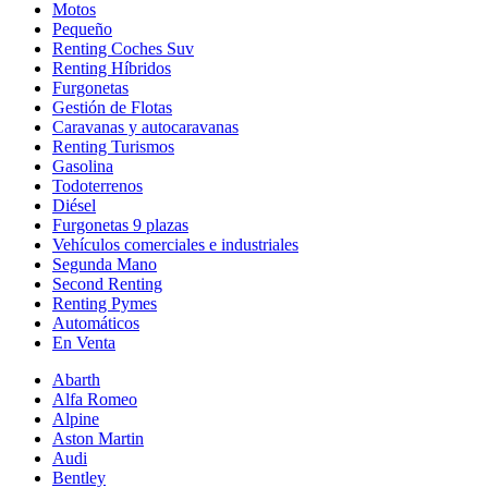
Motos
Pequeño
Renting Coches Suv
Renting Híbridos
Furgonetas
Gestión de Flotas
Caravanas y autocaravanas
Renting Turismos
Gasolina
Todoterrenos
Diésel
Furgonetas 9 plazas
Vehículos comerciales e industriales
Segunda Mano
Second Renting
Renting Pymes
Automáticos
En Venta
Abarth
Alfa Romeo
Alpine
Aston Martin
Audi
Bentley