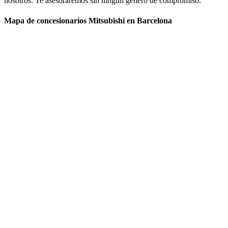
nosotros. Te asesoraremos sin ningún género de compromiso.
Mapa de concesionarios Mitsubishi en Barcelona