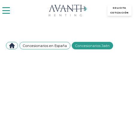
avantirenting.es
SOLICITA
COTIZACIÓN
Concesionarios en España
Concesionarios Jaén