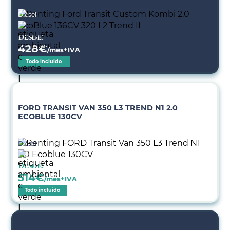
Diésel
Desde:
428
€
/mes+IVA
Todo incluido
FORD TRANSIT VAN 350 L3 TREND N1 2.0
ECOBLUE 130CV
Diésel
Desde:
514
€
/mes+IVA
Todo incluido