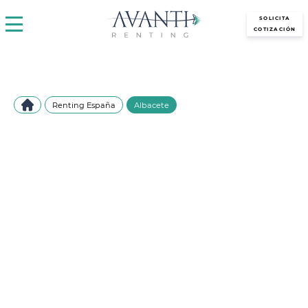
avantirenting.es
SOLICITA
COTIZACIÓN
Renting España
Albacete