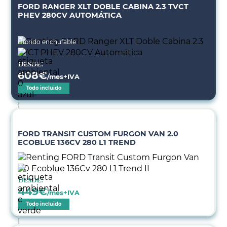
FORD RANGER XLT DOBLE CABINA 2.3 TVCT
PHEV 280CV AUTOMÁTICA
Híbrido enchufable
Desde:
608
€
/mes+IVA
Todo incluido
FORD TRANSIT CUSTOM FURGON VAN 2.0
ECOBLUE 136CV 280 L1 TREND
Desde:
449
€
/mes+IVA
Todo incluido