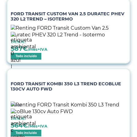
FORD TRANSIT CUSTOM VAN 2.5 DURATEC PHEV
320 L2 TREND – ISOTERMO
Desde:
587
€
/mes+IVA
Todo incluido
FORD TRANSIT KOMBI 350 L3 TREND ECOBLUE
130CV AUTO FWD
Diésel
Desde:
564
€
/Mes+IVA
Todo incluido