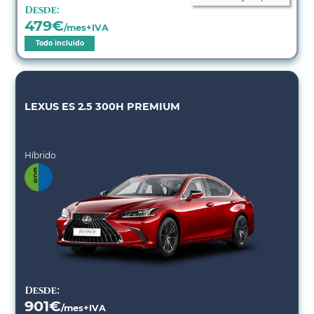
Desde:
479
€
/mes+IVA
Todo incluido
LEXUS ES 2.5 300H PREMIUM
Híbrido
Desde:
901
€
/mes+IVA