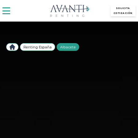
avantirenting.es
SOLICITA
COTIZACIÓN
Renting España
Albacete