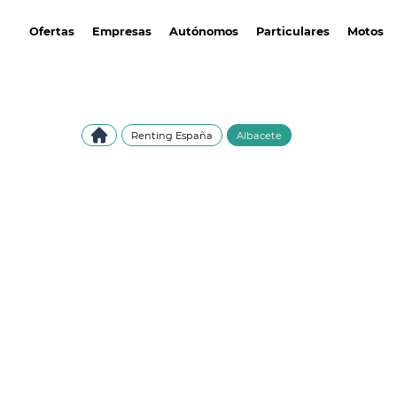
avantirenting.es
Ofertas
Empresas
Autónomos
Particulares
Motos
Renting España
Albacete