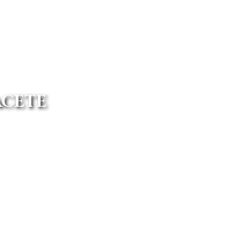
ACETE
cuenta con vehículos de máxima
ting Land Rover con la mejor