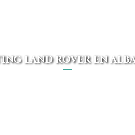
ING LAND ROVER EN ALB
acete jamás había sido tan económico. Avanti Renting 
dad del mercado. Somos considerados como uno de los ren
atención al cliente.