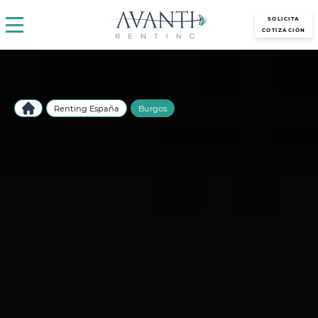
avantirenting.es
SOLICITA
COTIZACIÓN
Renting España
Burgos