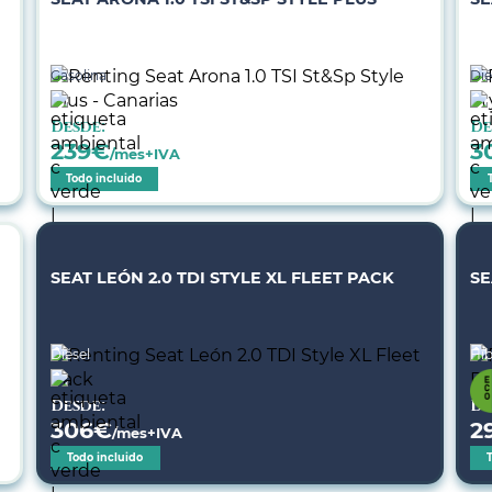
Gasolina
Dié
Desde:
De
239
€
3
/mes+IVA
Todo incluido
SEAT LEÓN 2.0 TDI STYLE XL FLEET PACK
SE
Diésel
Híb
Desde:
De
306
€
2
/mes+IVA
Todo incluido