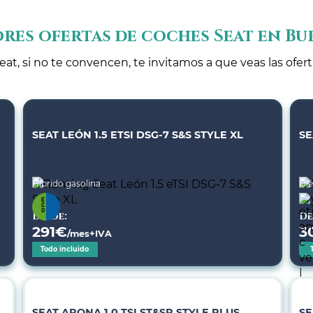
res ofertas de coches Seat en B
eat, si no te convencen, te invitamos a que veas las ofer
SEAT LEÓN 1.5 ETSI DSG-7 S&S STYLE XL
SE
Híbrido gasolina
Dié
Desde:
De
291
€
3
/mes+IVA
Todo incluido
SEAT ARONA 1.0 TSI ST&SP STYLE PLUS
SE