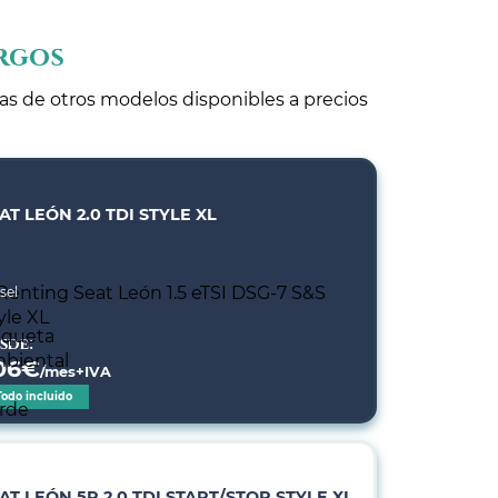
urgos
tas de otros modelos disponibles a precios
AT LEÓN 2.0 TDI STYLE XL
sel
sde:
06
€
/mes+IVA
Todo incluido
AT LEÓN 5P 2.0 TDI START/STOP STYLE XL