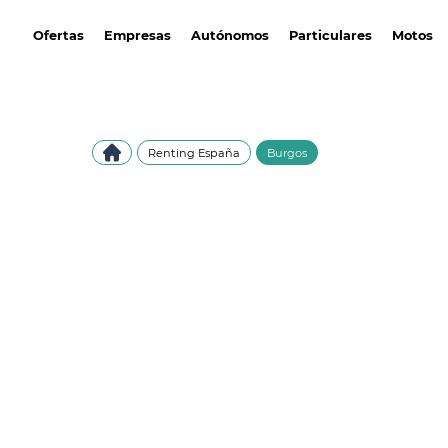
avantirenting.es
Ofertas
Empresas
Autónomos
Particulares
Motos
Renting España
Burgos