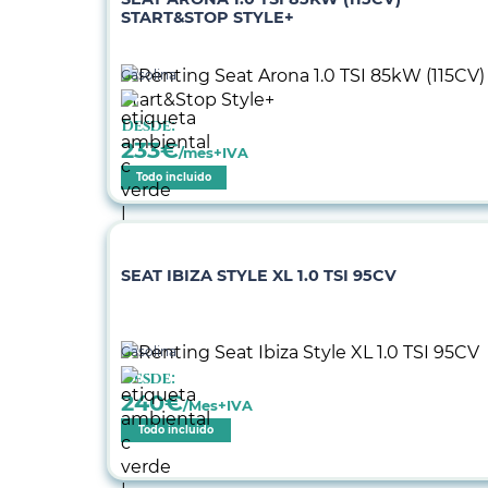
START&STOP STYLE+
Gasolina
Desde:
233
€
/mes+IVA
Todo incluido
SEAT IBIZA STYLE XL 1.0 TSI 95CV
Gasolina
Desde:
240
€
/Mes+IVA
Todo incluido