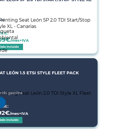
sel
sde:
09
€
/mes+IVA
Todo incluido
AT LEÓN 1.5 ETSI STYLE FLEET PACK
rido gasolina
sde:
92
€
/mes+IVA
Todo incluido