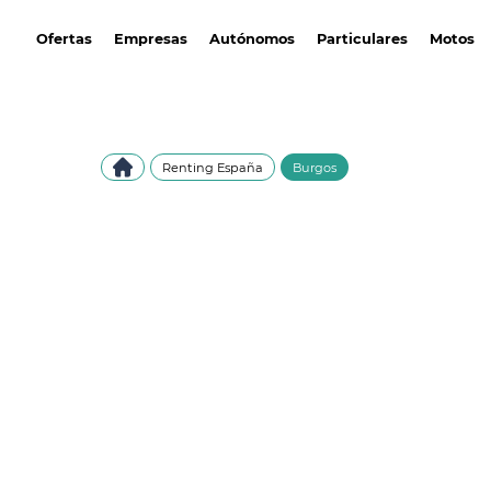
avantirenting.es
Ofertas
Empresas
Autónomos
Particulares
Motos
Renting España
Burgos