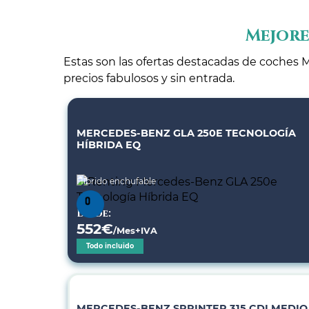
Mejore
Estas son las ofertas destacadas de coches M
precios fabulosos y sin entrada.
MERCEDES-BENZ GLA 250E TECNOLOGÍA
HÍBRIDA EQ
Híbrido enchufable
Desde:
552
€
/Mes+IVA
Todo incluido
MERCEDES-BENZ SPRINTER 315 CDI MEDIO