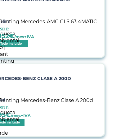
olina
sde:
952
€
/mes+IVA
Todo incluido
RCEDES-BENZ CLASE A 200D
sel
sde:
95
€
/mes+IVA
Todo incluido