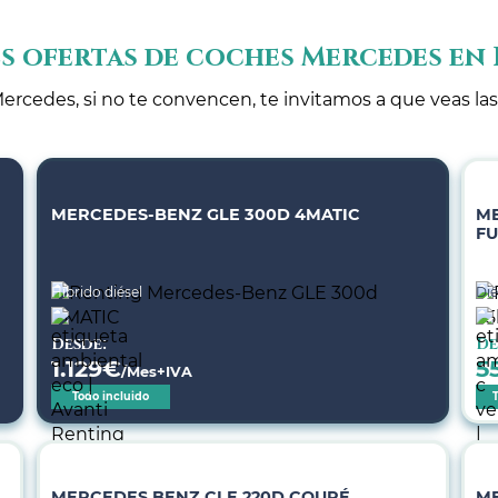
s ofertas de coches Mercedes en
ercedes, si no te convencen, te invitamos a que veas las
MERCEDES-BENZ GLE 300D 4MATIC
ME
F
Híbrido diésel
Dié
Desde:
De
1.129
€
5
/Mes+IVA
Todo incluido
MERCEDES BENZ CLE 220D COUPÉ
ME