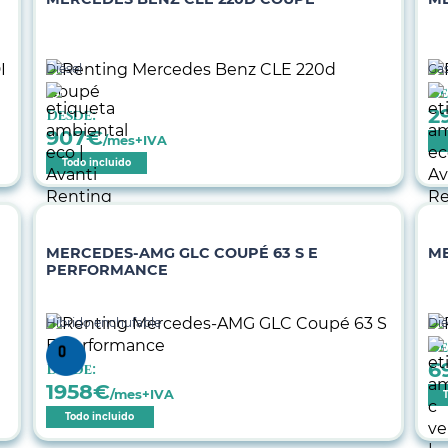
Diésel
Gas
De
2
Desde:
907
€
/mes+IVA
Todo incluido
MERCEDES-AMG GLC COUPÉ 63 S E
ME
PERFORMANCE
Híbrido enchufable
Dié
De
6
Desde:
1958
€
/mes+IVA
Todo incluido