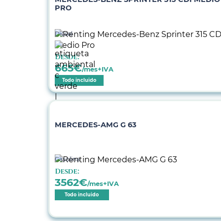
PRO
Diésel
Desde:
665
€
/mes+IVA
Todo incluido
MERCEDES-AMG G 63
Gasolina
Desde:
3562
€
/mes+IVA
Todo incluido