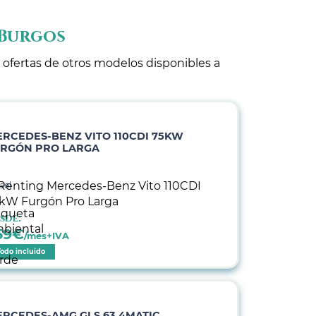
 Burgos
 ofertas de otros modelos disponibles a
RCEDES-BENZ VITO 110CDI 75KW
URGÓN PRO LARGA
sel
sde:
59
€
/mes+IVA
Todo incluido
RCEDES-AMG GLS 63 4MATIC