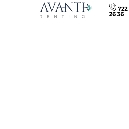
722 
26 36