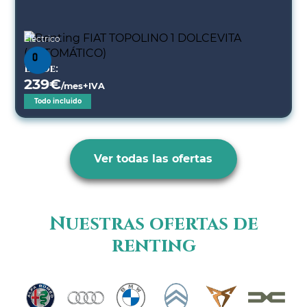
Eléctrico
Desde:
239
€
/mes+IVA
Todo incluido
Ver todas las ofertas
Nuestras ofertas de
renting