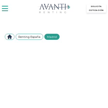
avantirenting.es
SOLICITA
COTIZACIÓN
Renting España
Madrid