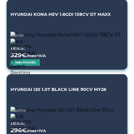
HYUNDAI KONA HEV 1.6GDI 138CV DT MAXX
Híbrido
Desde:
329
€
/mes+IVA
Todo incluido
HYUNDAI I20 1.0T BLACK LINE 90CV MY26
Gasolina
Desde:
296
€
/mes+IVA