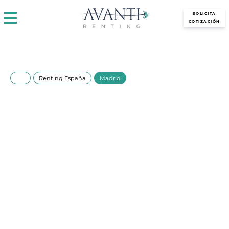
avantirenting.es
SOLICITA
COTIZACIÓN
Renting España
Madrid