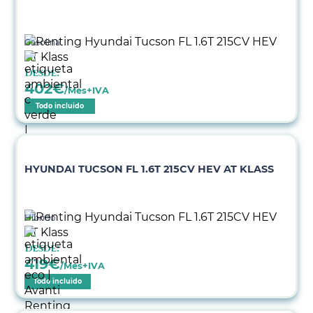
Gasolina
Desde:
402
€
/Mes+IVA
Todo incluido
HYUNDAI TUCSON FL 1.6T 215CV HEV AT KLASS
Híbrido
Desde:
419
€
/Mes+IVA
Todo incluido