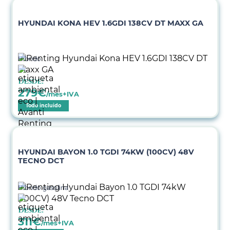
HYUNDAI KONA HEV 1.6GDI 138CV DT MAXX GA
Híbrido
Desde:
279
€
/mes+IVA
Todo incluido
HYUNDAI BAYON 1.0 TGDI 74KW (100CV) 48V
TECNO DCT
Híbrido gasolina
Desde:
311
€
/mes+IVA