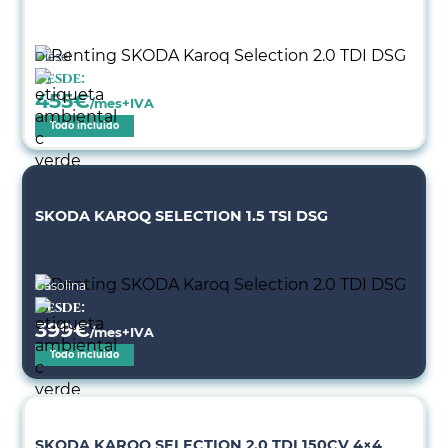
Diésel
Desde:
455
€
/mes+IVA
Todo incluido
SKODA KAROQ SELECTION 1.5 TSI DSG
Gasolina
Desde:
399
€
/mes+IVA
Todo incluido
SKODA KAROQ SELECTION 2.0 TDI 150CV 4×4