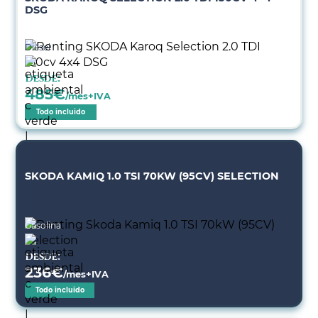
DSG
Diésel
Desde:
485
€
/mes+IVA
Todo incluido
SKODA KAMIQ 1.0 TSI 70KW (95CV) SELECTION
Gasolina
Desde:
236
€
/mes+IVA
Todo incluido