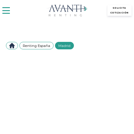
avantirenting.es
SOLICITA
COTIZACIÓN
Renting España
Madrid