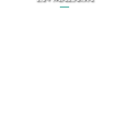
Tu renting Alfa Romeo en Málaga cerca de ti, con las
mejores ofertas y precios garantizados. Conoce todo el
catálogo Alfa Romeo de Avanti Renting.