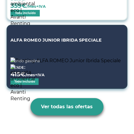
359
€
/Mes+IVA
Todo incluido
ALFA ROMEO JUNIOR IBRIDA SPECIALE
Híbrido gasolina
Desde:
415
€
/mes+IVA
Todo incluido
Ver todas las ofertas