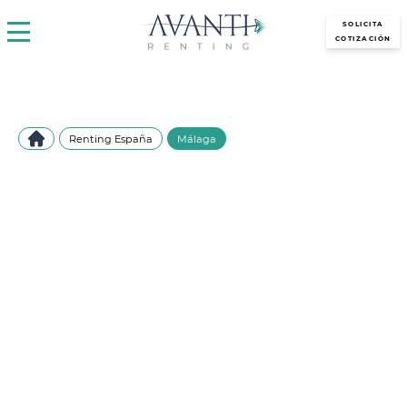
avantirenting.es
SOLICITA
COTIZACIÓN
Renting España
Málaga