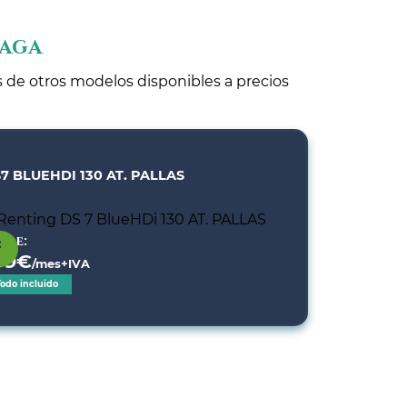
laga
s de otros modelos disponibles a precios
7 BLUEHDI 130 AT. PALLAS
sde:
99
€
/mes+IVA
Todo incluido