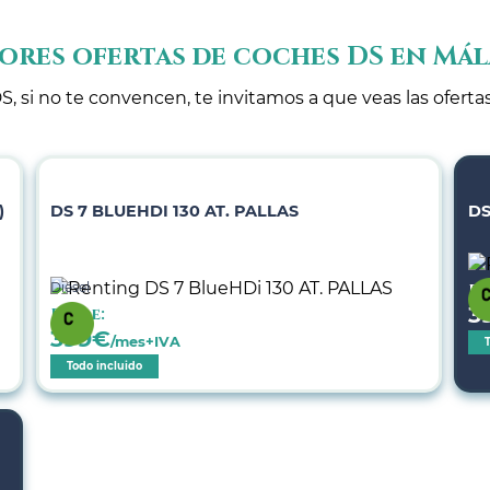
ores ofertas de coches DS en Má
S, si no te convencen, te invitamos a que veas las oferta
)
DS 7 BLUEHDI 130 AT. PALLAS
DS
Diésel
De
3
Desde:
399
€
/mes+IVA
Todo incluido