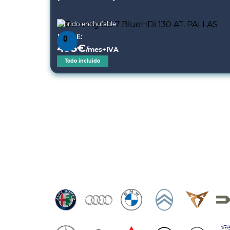
Híbrido enchufable
Desde:
495
€
/mes+IVA
Todo incluido