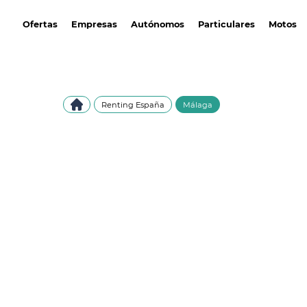
avantirenting.es
Ofertas
Empresas
Autónomos
Particulares
Motos
Renting España
Málaga