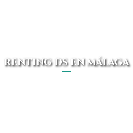
RENTING DS EN MÁLAGA
der acceder a de los mejores renting DS en Málaga. Cont
disponemos de una amplia gama de coches DS.