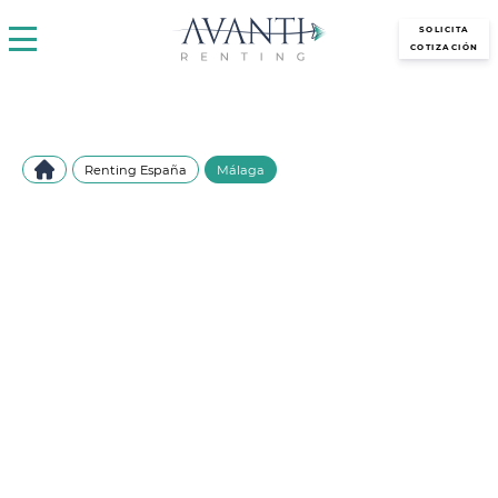
avantirenting.es
SOLICITA
COTIZACIÓN
Renting España
Málaga