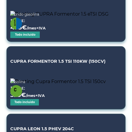
Híbrido gasolina
Desde:
495
€
/mes+IVA
Todo incluido
CUPRA FORMENTOR 1.5 TSI 110KW (150CV)
Gasolina
Desde:
323
€
/mes+IVA
Todo incluido
CUPRA LEON 1.5 PHEV 204C