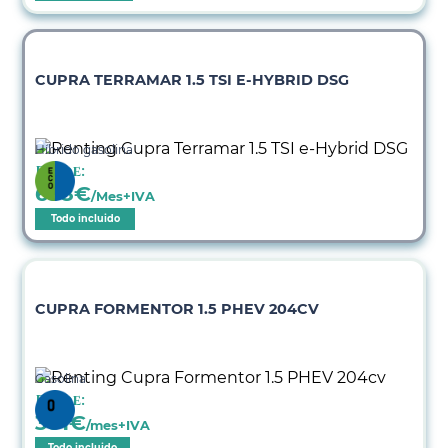
CUPRA TERRAMAR 1.5 TSI E-HYBRID DSG
Híbrido gasolina
Desde:
638
€
/Mes+IVA
Todo incluido
CUPRA FORMENTOR 1.5 PHEV 204CV
Gasolina
Desde:
381
€
/mes+IVA
Todo incluido