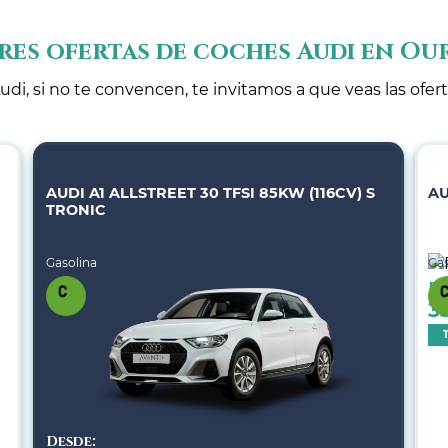
res ofertas de coches Audi en Ou
udi, si no te convencen, te invitamos a que veas las ofer
AUDI A1 ALLSTREET 30 TFSI 85KW (116CV) S
AU
TRONIC
Gasolina
Gas
De
3
Desde: