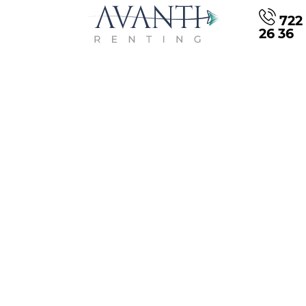
722 
26 36