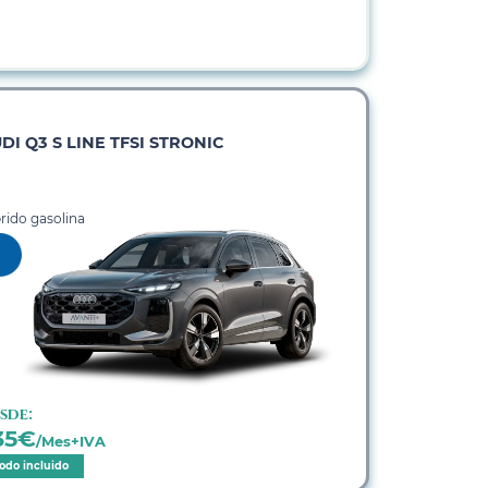
DI Q3 S LINE TFSI STRONIC
rido gasolina
sde:
35
€
/Mes+IVA
odo incluido