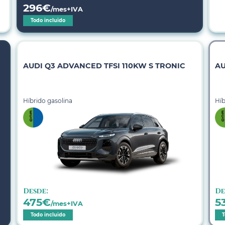
296
€
/mes+IVA
Todo incluido
AUDI Q3 ADVANCED TFSI 110KW S TRONIC
AU
Híbrido gasolina
Híb
Desde:
De
475
€
5
/mes+IVA
Todo incluido
T