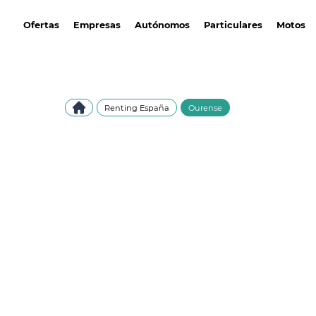
avantirenting.es
Ofertas
Empresas
Autónomos
Particulares
Motos
Renting España
Ourense