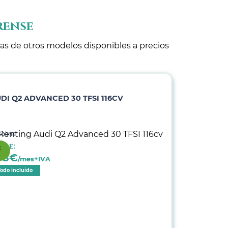
rense
tas de otros modelos disponibles a precios
DI Q2 ADVANCED 30 TFSI 116CV
olina
sde:
38
€
/mes+IVA
Todo incluido