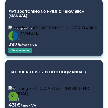
FIAT 500 TORINO 1.0 HYBRID 48KW 65CV
(MANUAL)
Híbrido gasolina
Desde:
297
€
/mes+IVA
Todo incluido
FIAT DUCATO 35 L2H2 BLUEHDI (MANUAL)
Diésel
Desde:
431
€
/mes+IVA