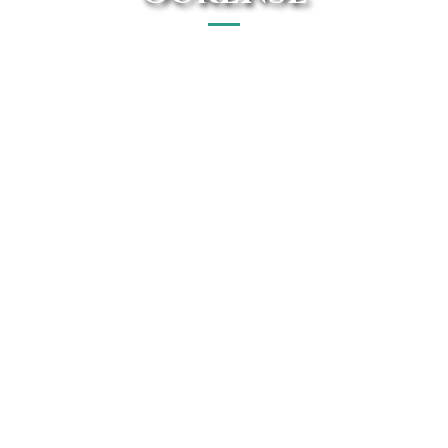
¿Buscando renting Fiat en Ourense? En Avanti Renting
podrás conseguir el vehículo de tus sueños al mejor precio.
Conoce todo el catálogo de Fiat en nuestra web.