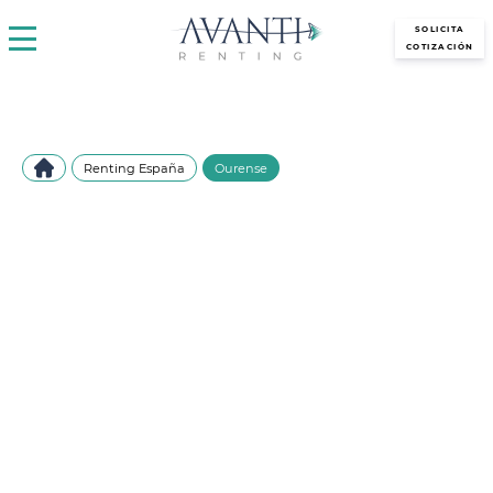
avantirenting.es
SOLICITA
COTIZACIÓN
Renting España
Ourense