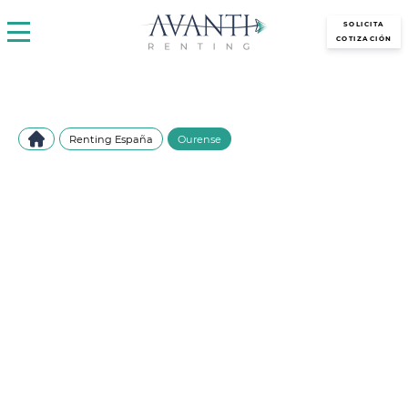
avantirenting.es
SOLICITA
COTIZACIÓN
Renting España
Ourense