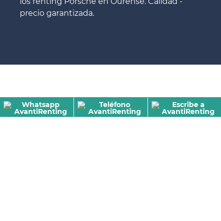
los renting Porsche en Ourense. Calidad -
precio garantizada.
Renting de Porsche en Ourense
más barato
Son tantos los renting de Porsche que
existen en Ourense que, en ocasiones, es
complicado localizar el más barato y con
todas las garantías y calidades.
gracias a Avanti Renting vas a poder localizar
las mejores ofertas de los modelos de