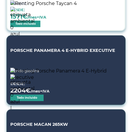
Eléctrico
Desde:
1571
€
/mes+IVA
Todo incluido
PORSCHE PANAMERA 4 E-HYBRID EXECUTIVE
Híbrido gasolina
Desde:
2204
€
/mes+IVA
Todo incluido
PORSCHE MACAN 265KW