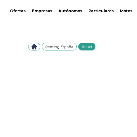
avantirenting.es
Ofertas
Empresas
Autónomos
Particulares
Motos
Renting España
Teruel