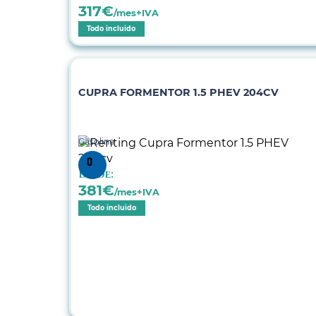
317
€
/mes+IVA
Todo incluido
CUPRA FORMENTOR 1.5 PHEV 204CV
Gasolina
Desde:
381
€
/mes+IVA
Todo incluido