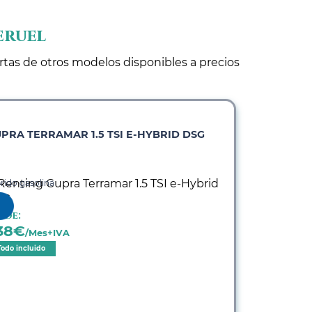
eruel
ertas de otros modelos disponibles a precios
PRA TERRAMAR 1.5 TSI E-HYBRID DSG
rido gasolina
sde:
38
€
/Mes+IVA
Todo incluido