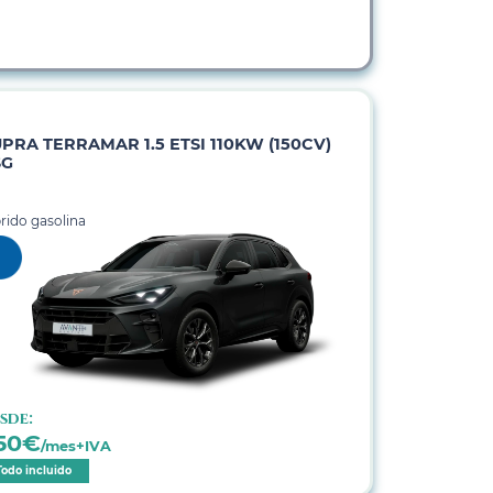
PRA TERRAMAR 1.5 ETSI 110KW (150CV)
SG
rido gasolina
sde:
50
€
/mes+IVA
Todo incluido