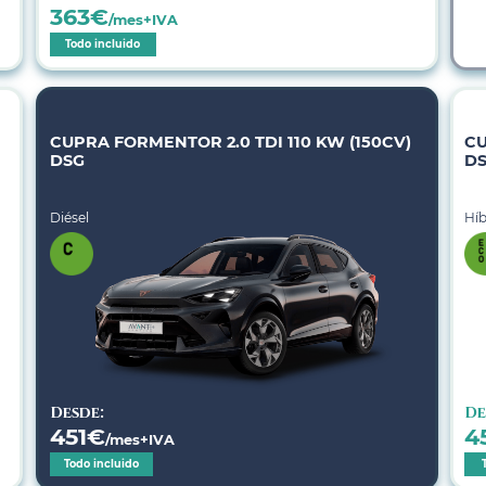
363
€
/mes+IVA
Todo incluido
CUPRA FORMENTOR 2.0 TDI 110 KW (150CV)
CU
DSG
D
Diésel
Híb
Desde:
De
451
€
4
/mes+IVA
Todo incluido