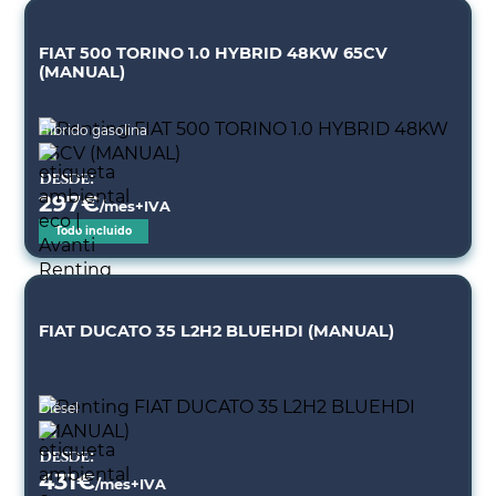
FIAT 500 TORINO 1.0 HYBRID 48KW 65CV
(MANUAL)
Híbrido gasolina
Desde:
297
€
/mes+IVA
Todo incluido
FIAT DUCATO 35 L2H2 BLUEHDI (MANUAL)
Diésel
Desde:
431
€
/mes+IVA