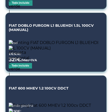
Todo incluido
FIAT DOBLO FURGON L1 BLUEHDI 1.5L 100CV
(MANUAL)
Diésel
Desde:
321
€
/Mes+IVA
Todo incluido
FIAT 600 MHEV 1.2 100CV DDCT
Híbrido gasolina
Desde: