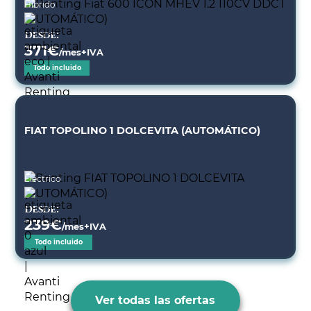
Híbrido
Desde:
371
€
/mes+IVA
Todo incluido
FIAT TOPOLINO 1 DOLCEVITA (AUTOMÁTICO)
Eléctrico
Desde:
239
€
/mes+IVA
Todo incluido
Ver todas las ofertas