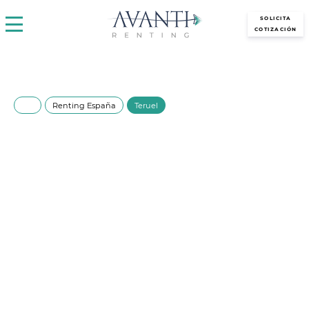
avantirenting.es
SOLICITA
COTIZACIÓN
Renting España
Teruel