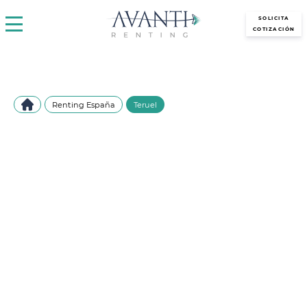
avantirenting.es
SOLICITA
COTIZACIÓN
Renting España
Teruel