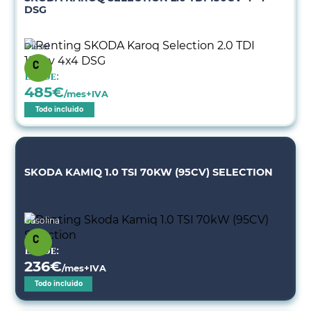
DSG
Diésel
Desde:
485
€
/mes+IVA
Todo incluido
SKODA KAMIQ 1.0 TSI 70KW (95CV) SELECTION
Gasolina
Desde:
236
€
/mes+IVA
Todo incluido