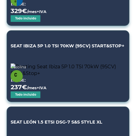
Desde:
329
€
/mes+IVA
Todo incluido
SEAT IBIZA 5P 1.0 TSI 70KW (95CV) START&STOP+
Gasolina
Desde:
237
€
/mes+IVA
Todo incluido
SEAT LEÓN 1.5 ETSI DSG-7 S&S STYLE XL