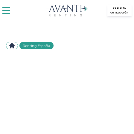
avantirenting.es
SOLICITA
COTIZACIÓN
Renting España