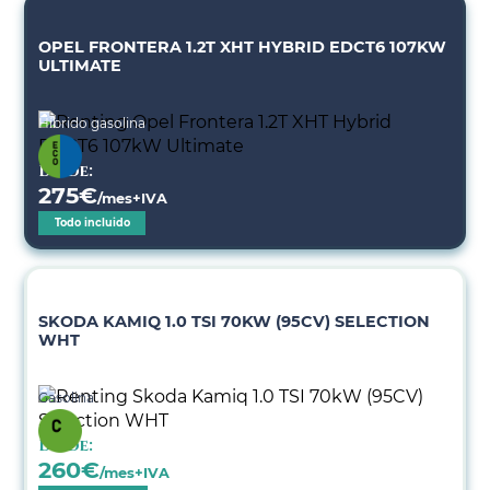
OPEL FRONTERA 1.2T XHT HYBRID EDCT6 107KW
ULTIMATE
Híbrido gasolina
Desde:
275
€
/mes+IVA
Todo incluido
SKODA KAMIQ 1.0 TSI 70KW (95CV) SELECTION
WHT
Gasolina
Desde:
260
€
/mes+IVA