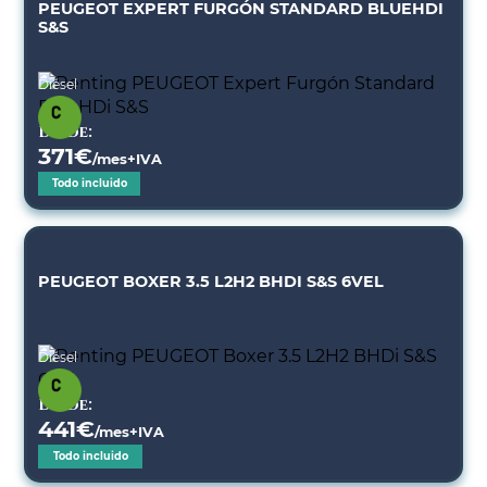
PEUGEOT EXPERT FURGÓN STANDARD BLUEHDI
S&S
Diésel
Desde:
371
€
/mes+IVA
Todo incluido
PEUGEOT BOXER 3.5 L2H2 BHDI S&S 6VEL
Diésel
Desde:
441
€
/mes+IVA
Todo incluido