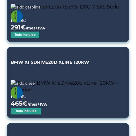
Híbrido gasolina
Desde:
291
€
/mes+IVA
Todo incluido
BMW X1 SDRIVE20D XLINE 120KW
Híbrido diésel
Desde:
465
€
/mes+IVA
Todo incluido