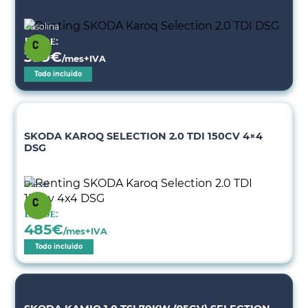
Gasolina
Desde:
399
€
/mes+IVA
Todo incluido
SKODA KAROQ SELECTION 2.0 TDI 150CV 4×4
DSG
Diésel
Desde:
485
€
/mes+IVA
Todo incluido