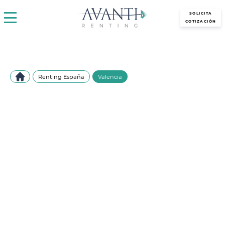
avantirenting.es
SOLICITA
COTIZACIÓN
Renting España
Valencia