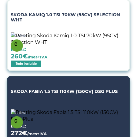
SKODA KAMIQ 1.0 TSI 70KW (95CV) SELECTION
WHT
Gasolina
Desde:
260
€
/mes+IVA
Todo incluido
SKODA FABIA 1.5 TSI 110KW (150CV) DSG PLUS
Gasolina
Desde:
272
€
/mes+IVA