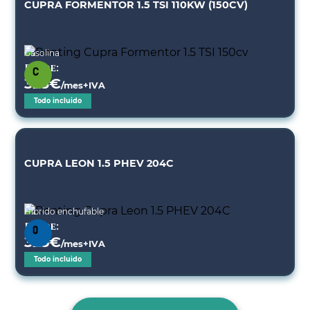
CUPRA FORMENTOR 1.5 TSI 110KW (150CV)
Gasolina
Desde:
323
€
/mes+IVA
Todo incluido
CUPRA LEON 1.5 PHEV 204C
Híbrido enchufable
Desde:
325
€
/mes+IVA
Todo incluido