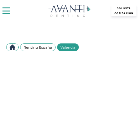
avantirenting.es
SOLICITA
COTIZACIÓN
Renting España
Valencia