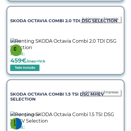
Autónomos y Empresas
SKODA OCTAVIA COMBI 2.0 TDI DSG SELECTION
Diésel
Desde:
459
€
/mes+IVA
Todo incluido
Autónomos y Empresas
SKODA OCTAVIA COMBI 1.5 TSI DSG MHEV
SELECTION
Híbrido gasolina
Desde: