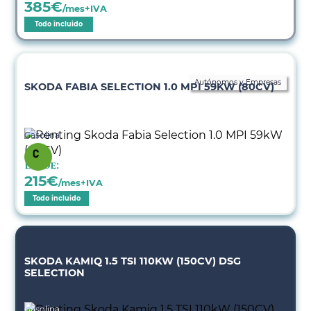
385
€
/mes+IVA
Todo incluido
Autónomos y Empresas
SKODA FABIA SELECTION 1.0 MPI 59KW (80CV)
Gasolina
Desde:
215
€
/mes+IVA
Todo incluido
SKODA KAMIQ 1.5 TSI 110KW (150CV) DSG
SELECTION
Gasolina