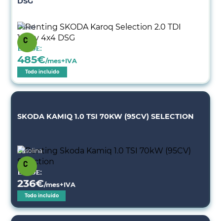
DSG
Diésel
Desde:
485
€
/mes+IVA
Todo incluido
SKODA KAMIQ 1.0 TSI 70KW (95CV) SELECTION
Gasolina
Desde:
236
€
/mes+IVA
Todo incluido