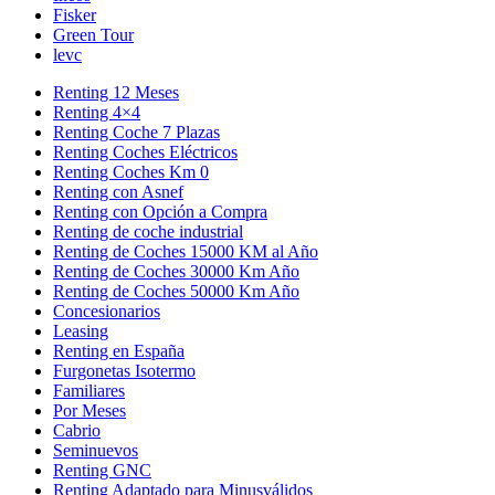
Fisker
Green Tour
levc
Renting 12 Meses
Renting 4×4
Renting Coche 7 Plazas
Renting Coches Eléctricos
Renting Coches Km 0
Renting con Asnef
Renting con Opción a Compra
Renting de coche industrial
Renting de Coches 15000 KM al Año
Renting de Coches 30000 Km Año
Renting de Coches 50000 Km Año
Concesionarios
Leasing
Renting en España
Furgonetas Isotermo
Familiares
Por Meses
Cabrio
Seminuevos
Renting GNC
Renting Adaptado para Minusválidos