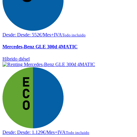
Desde:
Desde:
552
€
/Mes+IVA
Todo incluido
Mercedes-Benz GLE 300d 4MATIC
Híbrido diésel
Desde:
Desde:
1.129
€
/Mes+IVA
Todo incluido