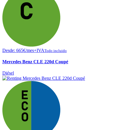
Desde:
665
€
/mes+IVA
Todo incluido
Mercedes Benz CLE 220d Coupé
Diésel