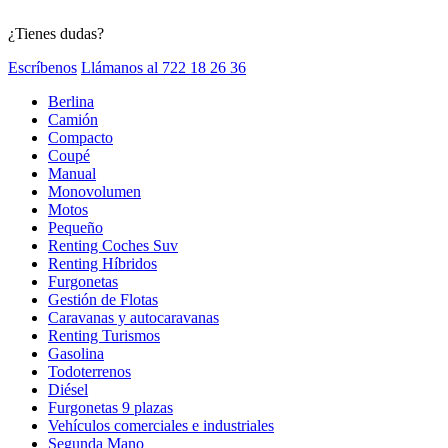
¿Tienes dudas?
Escríbenos
Llámanos al 722 18 26 36
Berlina
Camión
Compacto
Coupé
Manual
Monovolumen
Motos
Pequeño
Renting Coches Suv
Renting Híbridos
Furgonetas
Gestión de Flotas
Caravanas y autocaravanas
Renting Turismos
Gasolina
Todoterrenos
Diésel
Furgonetas 9 plazas
Vehículos comerciales e industriales
Segunda Mano