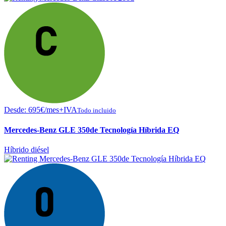
Desde:
695
€
/mes+IVA
Todo incluido
Mercedes-Benz GLE 350de Tecnología Híbrida EQ
Híbrido diésel