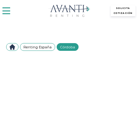
avantirenting.es
SOLICITA
COTIZACIÓN
Renting España
Córdoba