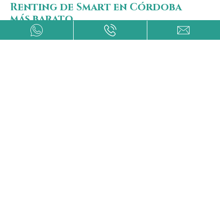
Renting de Smart en Córdoba
más barato
Encontrar los renting Smart en Córdoba más
asequibles con todas y cada una de las
garantías y calidades del mercado de la
automoción es una tarea bastante difícil.
gracias a Avanti Renting vas a poder
encontrar las mejores ofertas de los modelos
de turismos de los renting Smart en Córdoba
más baratos del mercado.
Tenemos los coches para empresas,
autónomos y particulares más económicos.
Visita nuestro catálogo y solicita más
información a nuestros aconsejes.