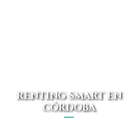
RENTING SMART EN
CÓRDOBA
¿Buscando renting Smart en Córdoba? En Avanti Renting
vas a poder lograr el coche de tus sueños al mejor precio.