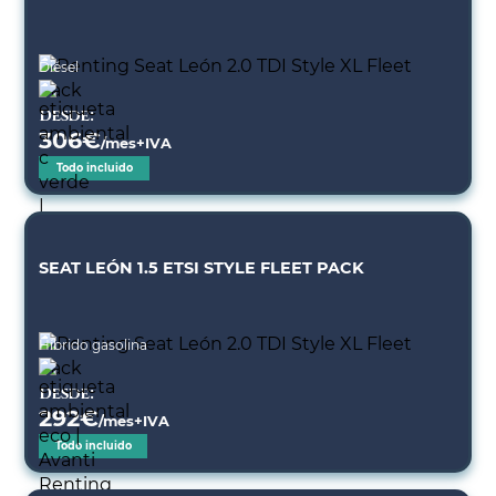
Diésel
Desde:
306
€
/mes+IVA
Todo incluido
SEAT LEÓN 1.5 ETSI STYLE FLEET PACK
Híbrido gasolina
Desde:
292
€
/mes+IVA
Todo incluido