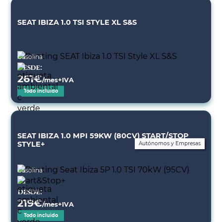
SEAT IBIZA 1.0 TSI STYLE XL S&S
Gasolina
Desde:
261
€
/mes+IVA
Todo incluido
SEAT IBIZA 1.0 MPI 59KW (80CV) START/STOP
STYLE+
Autónomos y Empresas
Gasolina
Desde:
219
€
/mes+IVA
Todo incluido