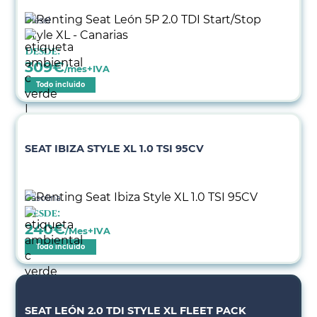
Diésel
Desde:
309
€
/mes+IVA
Todo incluido
SEAT IBIZA STYLE XL 1.0 TSI 95CV
Gasolina
Desde:
240
€
/Mes+IVA
Todo incluido
SEAT LEÓN 2.0 TDI STYLE XL FLEET PACK