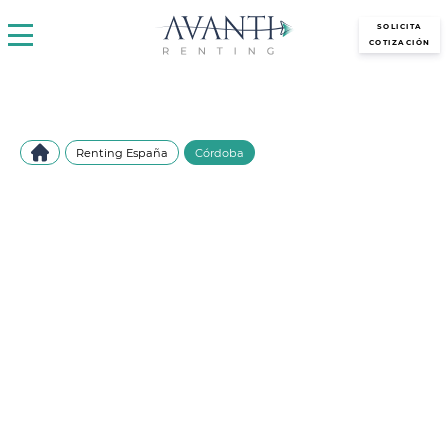
avantirenting.es
SOLICITA
COTIZACIÓN
Renting España
Córdoba