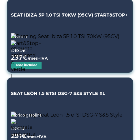
SEAT IBIZA 5P 1.0 TSI 70KW (95CV) START&STOP+
Gasolina
Desde:
237
€
/mes+IVA
Todo incluido
SEAT LEÓN 1.5 ETSI DSG-7 S&S STYLE XL
Híbrido gasolina
Desde:
291
€
/mes+IVA