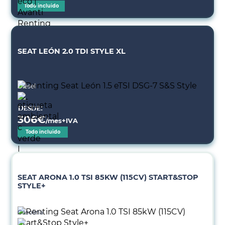
Todo incluido
SEAT LEÓN 2.0 TDI STYLE XL
Diésel
Desde:
306
€
/mes+IVA
Todo incluido
SEAT ARONA 1.0 TSI 85KW (115CV) START&STOP
STYLE+
Gasolina