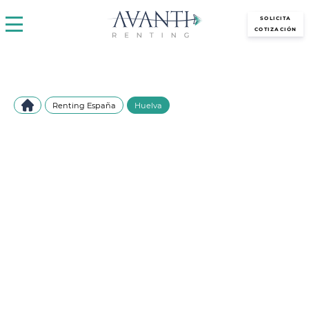
avantirenting.es
SOLICITA
COTIZACIÓN
Renting España
Huelva