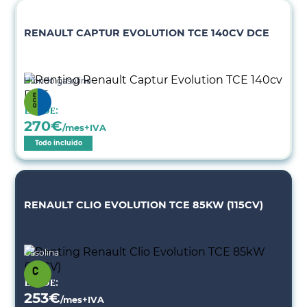
RENAULT CAPTUR EVOLUTION TCE 140CV DCE
Híbrido gasolina
Desde:
270
€
/mes+IVA
Todo incluido
RENAULT CLIO EVOLUTION TCE 85KW (115CV)
Gasolina
Desde:
253
€
/mes+IVA