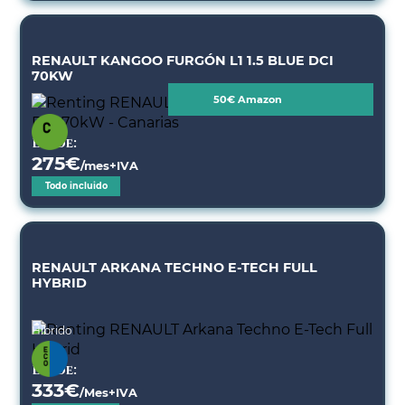
RENAULT KANGOO FURGÓN L1 1.5 BLUE DCI
70KW
50€ Amazon
Desde:
275
€
/mes+IVA
Todo incluido
RENAULT ARKANA TECHNO E-TECH FULL
HYBRID
Híbrido
Desde:
333
€
/Mes+IVA