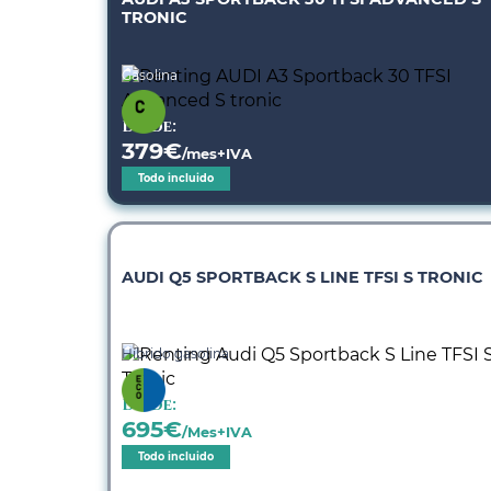
TRONIC
Gasolina
Desde:
379
€
/mes+IVA
Todo incluido
AUDI Q5 SPORTBACK S LINE TFSI S TRONIC
Híbrido gasolina
Desde:
695
€
/Mes+IVA
Todo incluido