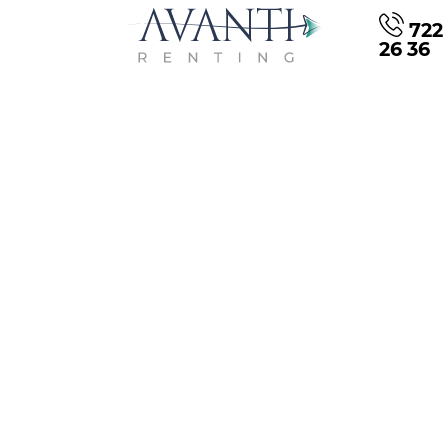
722 
26 36