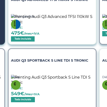
Híbrido gasolina
Híb
De
5
Desde:
475
€
/mes+IVA
T
Todo incluido
AUDI Q3 SPORTBACK S LINE TDI S TRONIC
AU
Diésel
Dié
Desde:
549
€
/Mes+IVA
Todo incluido