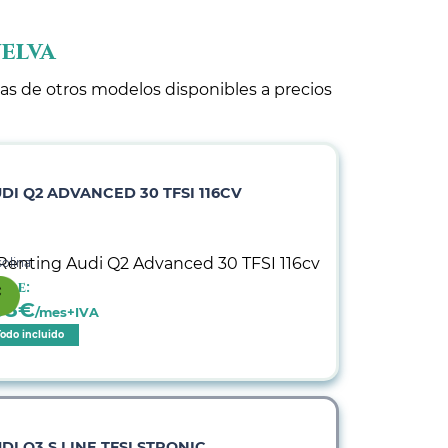
elva
tas de otros modelos disponibles a precios
DI Q2 ADVANCED 30 TFSI 116CV
olina
sde:
38
€
/mes+IVA
Todo incluido
DI Q3 S LINE TFSI STRONIC