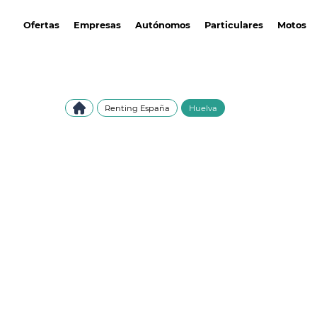
avantirenting.es
Ofertas
Empresas
Autónomos
Particulares
Motos
Renting España
Huelva