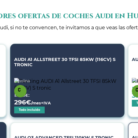
ores ofertas de coches Audi en Hu
udi, si no te convencen, te invitamos a que veas las ofer
AUDI A1 ALLSTREET 30 TFSI 85KW (116CV) S
AU
TRONIC
Gasolina
Gas
De
3
Desde:
296
€
/mes+IVA
Todo incluido
AUDI Q3 ADVANCED TFSI 110KW S TRONIC
AU