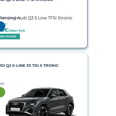
rido gasolina
sde:
35
€
/Mes+IVA
odo incluido
DI Q2 S-LINE 35 TDI S TRONIC
sel