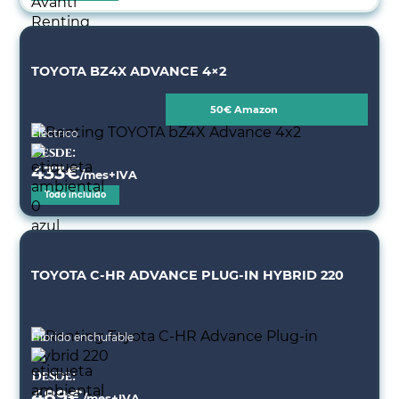
TOYOTA BZ4X ADVANCE 4×2
50€ Amazon
Eléctrico
Desde:
433
€
/mes+IVA
Todo incluido
TOYOTA C-HR ADVANCE PLUG-IN HYBRID 220
Híbrido enchufable
Desde:
489
€
/mes+IVA