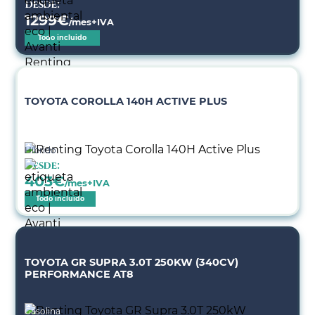
Desde:
1299
€
/mes+IVA
Todo incluido
TOYOTA COROLLA 140H ACTIVE PLUS
Híbrido
Desde:
403
€
/mes+IVA
Todo incluido
TOYOTA GR SUPRA 3.0T 250KW (340CV)
PERFORMANCE AT8
Gasolina