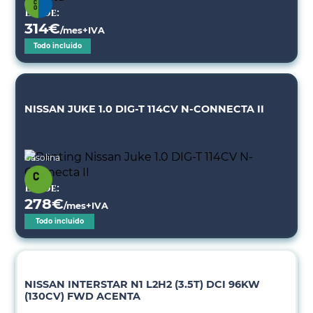
Desde:
314
€
/mes+IVA
Todo incluido
NISSAN JUKE 1.0 DIG-T 114CV N-CONNECTA II
Gasolina
Desde:
278
€
/mes+IVA
Todo incluido
NISSAN INTERSTAR N1 L2H2 (3.5T) DCI 96KW
(130CV) FWD ACENTA