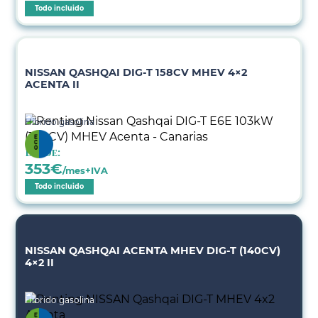
Todo incluido
NISSAN QASHQAI DIG-T 158CV MHEV 4×2
ACENTA II
Híbrido gasolina
Desde:
353
€
/mes+IVA
Todo incluido
NISSAN QASHQAI ACENTA MHEV DIG-T (140CV)
4×2 II
Híbrido gasolina