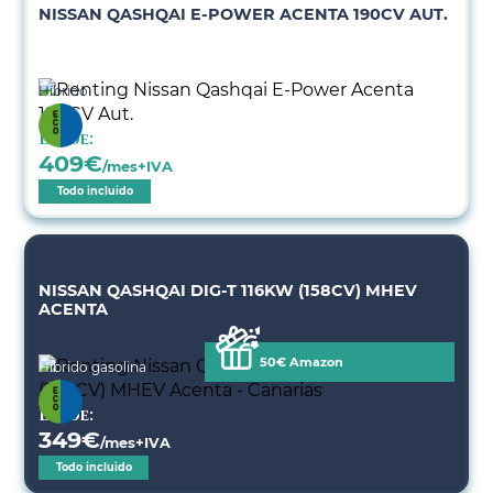
NISSAN QASHQAI E-POWER ACENTA 190CV AUT.
Híbrido
Desde:
409
€
/mes+IVA
Todo incluido
NISSAN QASHQAI DIG-T 116KW (158CV) MHEV
ACENTA
50€ Amazon
Híbrido gasolina
Desde:
349
€
/mes+IVA
Todo incluido