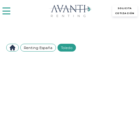
avantirenting.es
SOLICITA
COTIZACIÓN
Renting España
Toledo