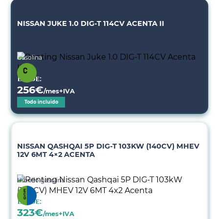
NISSAN JUKE 1.0 DIG-T 114CV ACENTA II
Gasolina
Desde:
256
€
/mes+IVA
Todo incluido
NISSAN QASHQAI 5P DIG-T 103KW (140CV) MHEV
12V 6MT 4×2 ACENTA
Híbrido gasolina
Desde:
323
€
/mes+IVA