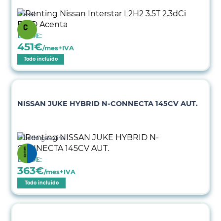
Diésel
Desde:
451
€
/mes+IVA
Todo incluido
NISSAN JUKE HYBRID N-CONNECTA 145CV AUT.
Híbrido gasolina
Desde:
363
€
/mes+IVA
Todo incluido