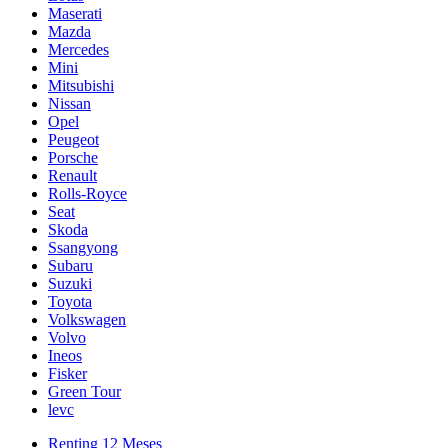
Maserati
Mazda
Mercedes
Mini
Mitsubishi
Nissan
Opel
Peugeot
Porsche
Renault
Rolls-Royce
Seat
Skoda
Ssangyong
Subaru
Suzuki
Toyota
Volkswagen
Volvo
Ineos
Fisker
Green Tour
levc
Renting 12 Meses