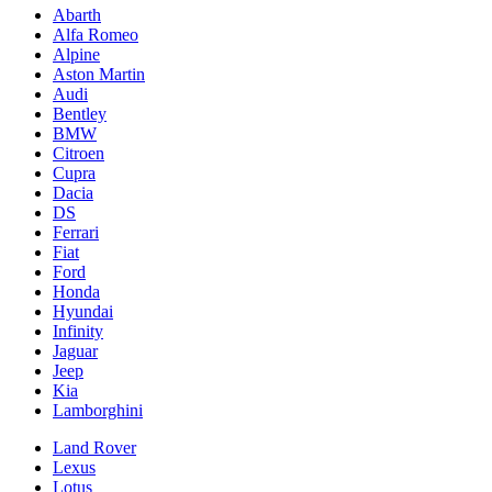
Abarth
Alfa Romeo
Alpine
Aston Martin
Audi
Bentley
BMW
Citroen
Cupra
Dacia
DS
Ferrari
Fiat
Ford
Honda
Hyundai
Infinity
Jaguar
Jeep
Kia
Lamborghini
Land Rover
Lexus
Lotus