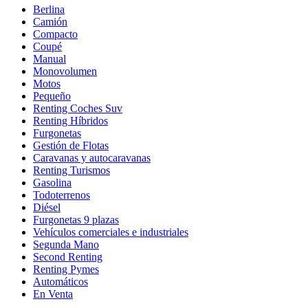
Berlina
Camión
Compacto
Coupé
Manual
Monovolumen
Motos
Pequeño
Renting Coches Suv
Renting Híbridos
Furgonetas
Gestión de Flotas
Caravanas y autocaravanas
Renting Turismos
Gasolina
Todoterrenos
Diésel
Furgonetas 9 plazas
Vehículos comerciales e industriales
Segunda Mano
Second Renting
Renting Pymes
Automáticos
En Venta