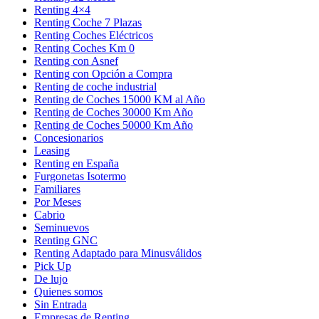
Renting 4×4
Renting Coche 7 Plazas
Renting Coches Eléctricos
Renting Coches Km 0
Renting con Asnef
Renting con Opción a Compra
Renting de coche industrial
Renting de Coches 15000 KM al Año
Renting de Coches 30000 Km Año
Renting de Coches 50000 Km Año
Concesionarios
Leasing
Renting en España
Furgonetas Isotermo
Familiares
Por Meses
Cabrio
Seminuevos
Renting GNC
Renting Adaptado para Minusválidos
Pick Up
De lujo
Quienes somos
Sin Entrada
Empresas de Renting