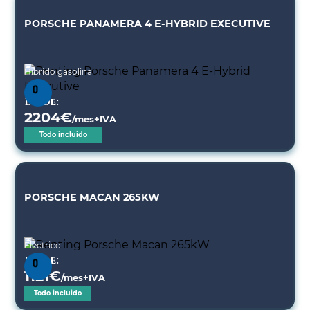
PORSCHE PANAMERA 4 E-HYBRID EXECUTIVE
Híbrido gasolina
Desde:
2204
€
/mes+IVA
Todo incluido
PORSCHE MACAN 265KW
Eléctrico
Desde:
1121
€
/mes+IVA
Todo incluido