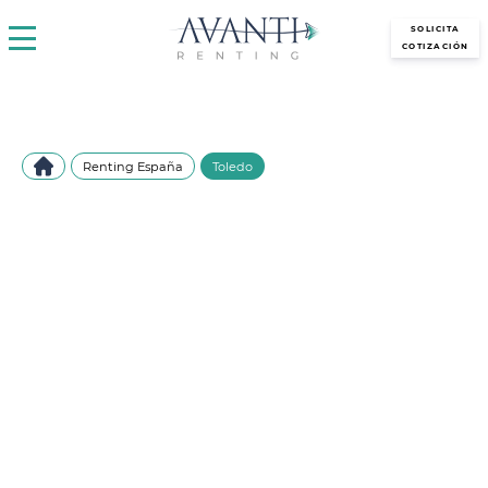
avantirenting.es
SOLICITA
COTIZACIÓN
Renting España
Toledo