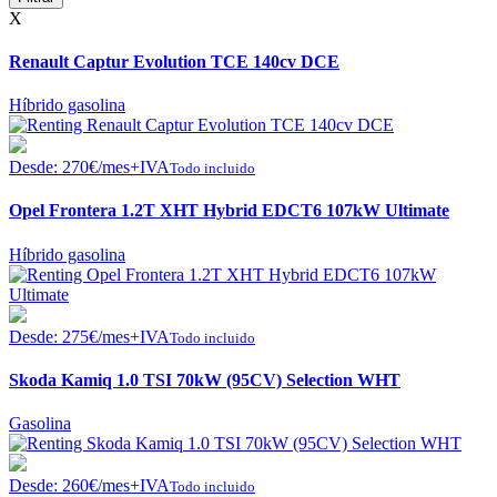
X
Renault Captur Evolution TCE 140cv DCE
Híbrido gasolina
Desde:
270
€
/mes+IVA
Todo incluido
Opel Frontera 1.2T XHT Hybrid EDCT6 107kW Ultimate
Híbrido gasolina
Desde:
275
€
/mes+IVA
Todo incluido
Skoda Kamiq 1.0 TSI 70kW (95CV) Selection WHT
Gasolina
Desde:
260
€
/mes+IVA
Todo incluido