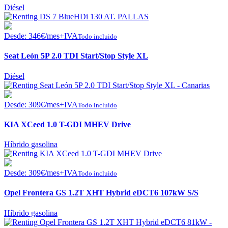
Diésel
Desde:
346
€
/mes+IVA
Todo incluido
Seat León 5P 2.0 TDI Start/Stop Style XL
Diésel
Desde:
309
€
/mes+IVA
Todo incluido
KIA XCeed 1.0 T-GDI MHEV Drive
Híbrido gasolina
Desde:
309
€
/mes+IVA
Todo incluido
Opel Frontera GS 1.2T XHT Hybrid eDCT6 107kW S/S
Híbrido gasolina