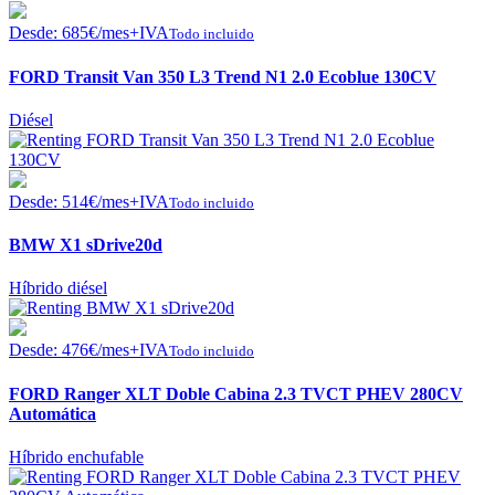
Desde:
685
€
/mes+IVA
Todo incluido
FORD Transit Van 350 L3 Trend N1 2.0 Ecoblue 130CV
Diésel
Desde:
514
€
/mes+IVA
Todo incluido
BMW X1 sDrive20d
Híbrido diésel
Desde:
476
€
/mes+IVA
Todo incluido
FORD Ranger XLT Doble Cabina 2.3 TVCT PHEV 280CV
Automática
Híbrido enchufable