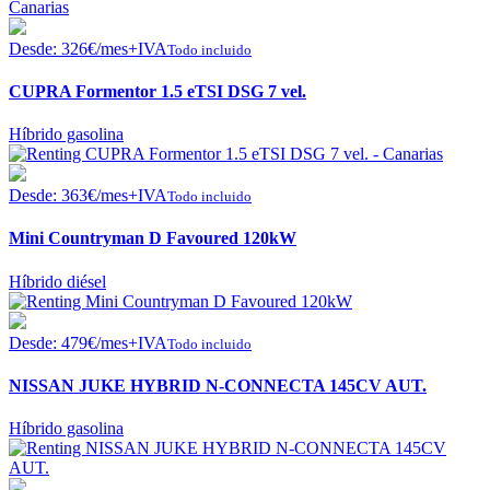
Desde:
326
€
/mes+IVA
Todo incluido
CUPRA Formentor 1.5 eTSI DSG 7 vel.
Híbrido gasolina
Desde:
363
€
/mes+IVA
Todo incluido
Mini Countryman D Favoured 120kW
Híbrido diésel
Desde:
479
€
/mes+IVA
Todo incluido
NISSAN JUKE HYBRID N-CONNECTA 145CV AUT.
Híbrido gasolina