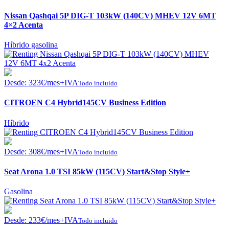
Nissan Qashqai 5P DIG-T 103kW (140CV) MHEV 12V 6MT
4×2 Acenta
Híbrido gasolina
Desde:
323
€
/mes+IVA
Todo incluido
CITROEN C4 Hybrid145CV Business Edition
Híbrido
Desde:
308
€
/mes+IVA
Todo incluido
Seat Arona 1.0 TSI 85kW (115CV) Start&Stop Style+
Gasolina
Desde:
233
€
/mes+IVA
Todo incluido