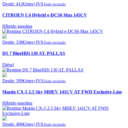
Desde:
412
€
/mes+IVA
Todo incluido
CITROEN C4 Hybrid e-DCS6 Max 145CV
Híbrido gasolina
Desde:
338
€
/mes+IVA
Todo incluido
DS 7 BlueHDi 130 AT. PALLAS
Diésel
Desde:
399
€
/mes+IVA
Todo incluido
Mazda CX-5 2.5 Sky MHEV 141CV AT FWD Exclusive-Line
Híbrido gasolina
Desde:
406
€
/mes+IVA
Todo incluido