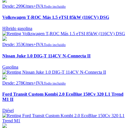
Desde:
299
€
/mes+IVA
Todo incluido
Volkswagen T-ROC Más 1.5 eTSI 85kW (116CV) DSG
Híbrido gasolina
Desde:
353
€
/mes+IVA
Todo incluido
Nissan Juke 1.0 DIG-T 114CV N-Connecta II
Gasolina
Desde:
278
€
/mes+IVA
Todo incluido
Ford Transit Custom Kombi 2.0 EcoBlue 150Cv 320 L1 Trend
M1 II
Diésel