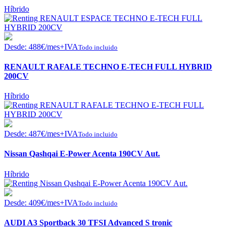
Híbrido
Desde:
488
€
/mes+IVA
Todo incluido
RENAULT RAFALE TECHNO E-TECH FULL HYBRID
200CV
Híbrido
Desde:
487
€
/mes+IVA
Todo incluido
Nissan Qashqai E-Power Acenta 190CV Aut.
Híbrido
Desde:
409
€
/mes+IVA
Todo incluido
AUDI A3 Sportback 30 TFSI Advanced S tronic