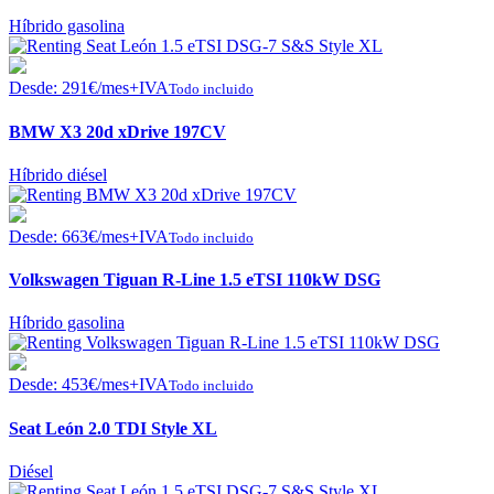
Híbrido gasolina
Desde:
291
€
/mes+IVA
Todo incluido
BMW X3 20d xDrive 197CV
Híbrido diésel
Desde:
663
€
/mes+IVA
Todo incluido
Volkswagen Tiguan R-Line 1.5 eTSI 110kW DSG
Híbrido gasolina
Desde:
453
€
/mes+IVA
Todo incluido
Seat León 2.0 TDI Style XL
Diésel