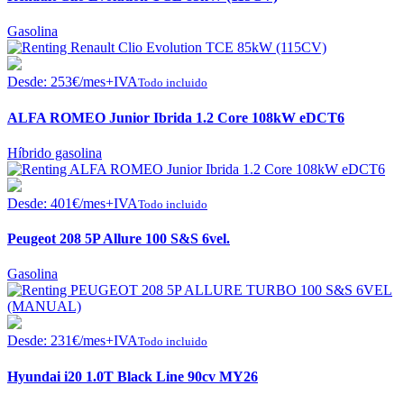
Gasolina
Desde:
253
€
/mes+IVA
Todo incluido
ALFA ROMEO Junior Ibrida 1.2 Core 108kW eDCT6
Híbrido gasolina
Desde:
401
€
/mes+IVA
Todo incluido
Peugeot 208 5P Allure 100 S&S 6vel.
Gasolina
Desde:
231
€
/mes+IVA
Todo incluido
Hyundai i20 1.0T Black Line 90cv MY26