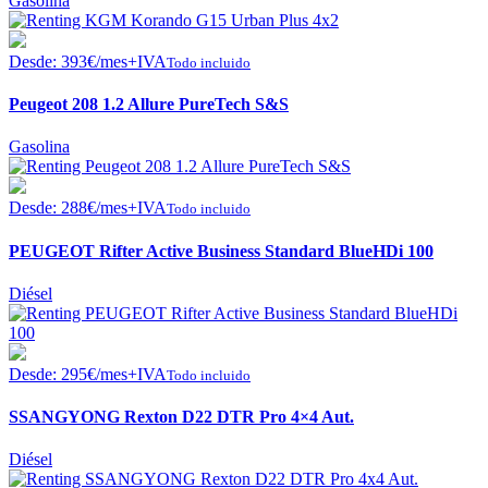
Gasolina
Desde:
393
€
/mes+IVA
Todo incluido
Peugeot 208 1.2 Allure PureTech S&S
Gasolina
Desde:
288
€
/mes+IVA
Todo incluido
PEUGEOT Rifter Active Business Standard BlueHDi 100
Diésel
Desde:
295
€
/mes+IVA
Todo incluido
SSANGYONG Rexton D22 DTR Pro 4×4 Aut.
Diésel