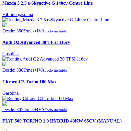
Mazda 3 2.5 e-Skyactive G 140cv Centre Line
Híbrido gasolina
Desde:
350
€
/mes+IVA
Todo incluido
Audi Q2 Advanced 30 TFSI 116cv
Gasolina
Desde:
338
€
/mes+IVA
Todo incluido
Citroen C3 Turbo 100 Max
Gasolina
Desde:
305
€
/mes+IVA
Todo incluido
FIAT 500 TORINO 1.0 HYBRID 48KW 65CV (MANUAL)