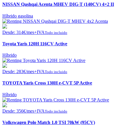
NISSAN Qashqai Acenta MHEV DIG-T (140CV) 4×2 II
Híbrido gasolina
Desde:
314
€
/mes+IVA
Todo incluido
Toyota Yaris 120H 116CV Active
Híbrido
Desde:
283
€
/mes+IVA
Todo incluido
TOYOTA Yaris Cross 130H e-CVT 5P Active
Híbrido
Desde:
356
€
/mes+IVA
Todo incluido
Volkswagen Polo Match 1.0 TSI 70kW (95CV)