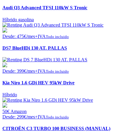
Audi Q3 Advanced TFSI 110kW S Tronic
Híbrido gasolina
Desde:
475
€
/mes+IVA
Todo incluido
DS7 BlueHDi 130 AT. PALLAS
Desde:
399
€
/mes+IVA
Todo incluido
Kia Niro 1.6 GDi HEV 95kW Drive
Híbrido
50€ Amazon
Desde:
299
€
/mes+IVA
Todo incluido
CITROËN C3 TURBO 100 BUSINESS (MANUAL)