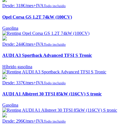
Desde:
318
€
/mes+IVA
Todo incluido
Opel Corsa GS 1.2T 74kW (100CV)
Gasolina
Desde:
244
€
/mes+IVA
Todo incluido
AUDI A3 Sportback Advanced TFSI S Tronic
Híbrido gasolina
Desde:
337
€
/mes+IVA
Todo incluido
AUDI A1 Allstreet 30 TFSI 85kW (116CV) S tronic
Gasolina
Desde:
296
€
/mes+IVA
Todo incluido