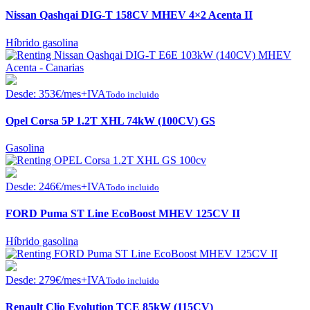
Nissan Qashqai DIG-T 158CV MHEV 4×2 Acenta II
Híbrido gasolina
Desde:
353
€
/mes+IVA
Todo incluido
Opel Corsa 5P 1.2T XHL 74kW (100CV) GS
Gasolina
Desde:
246
€
/mes+IVA
Todo incluido
FORD Puma ST Line EcoBoost MHEV 125CV II
Híbrido gasolina
Desde:
279
€
/mes+IVA
Todo incluido
Renault Clio Evolution TCE 85kW (115CV)