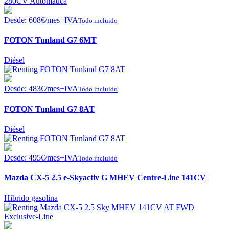
Desde:
608
€
/mes+IVA
Todo incluido
FOTON Tunland G7 6MT
Diésel
Desde:
483
€
/mes+IVA
Todo incluido
FOTON Tunland G7 8AT
Diésel
Desde:
495
€
/mes+IVA
Todo incluido
Mazda CX-5 2.5 e-Skyactiv G MHEV Centre-Line 141CV
Híbrido gasolina