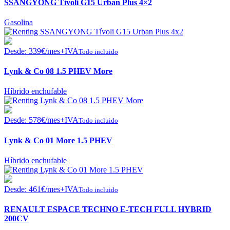
SSANGYONG Tívoli G15 Urban Plus 4×2
Gasolina
Desde:
339
€
/mes+IVA
Todo incluido
Lynk & Co 08 1.5 PHEV More
Híbrido enchufable
Desde:
578
€
/mes+IVA
Todo incluido
Lynk & Co 01 More 1.5 PHEV
Híbrido enchufable
Desde:
461
€
/mes+IVA
Todo incluido
RENAULT ESPACE TECHNO E-TECH FULL HYBRID
200CV