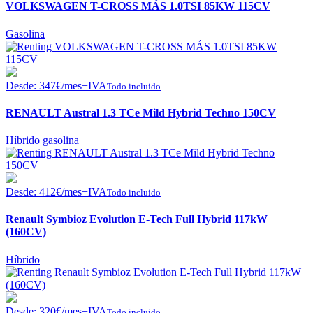
VOLKSWAGEN T-CROSS MÁS 1.0TSI 85KW 115CV
Gasolina
Desde:
347
€
/mes+IVA
Todo incluido
RENAULT Austral 1.3 TCe Mild Hybrid Techno 150CV
Híbrido gasolina
Desde:
412
€
/mes+IVA
Todo incluido
Renault Symbioz Evolution E-Tech Full Hybrid 117kW
(160CV)
Híbrido
Desde:
320
€
/mes+IVA
Todo incluido