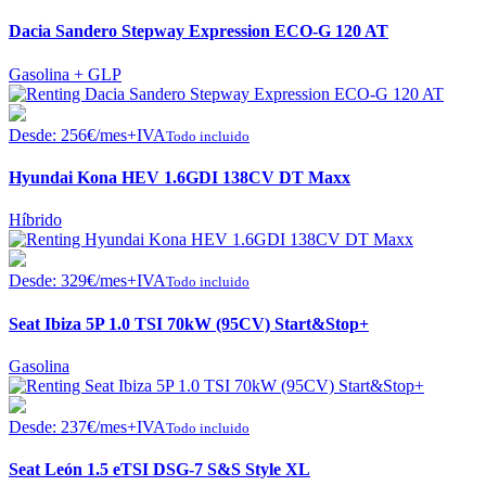
Dacia Sandero Stepway Expression ECO-G 120 AT
Gasolina + GLP
Desde:
256
€
/mes+IVA
Todo incluido
Hyundai Kona HEV 1.6GDI 138CV DT Maxx
Híbrido
Desde:
329
€
/mes+IVA
Todo incluido
Seat Ibiza 5P 1.0 TSI 70kW (95CV) Start&Stop+
Gasolina
Desde:
237
€
/mes+IVA
Todo incluido
Seat León 1.5 eTSI DSG-7 S&S Style XL