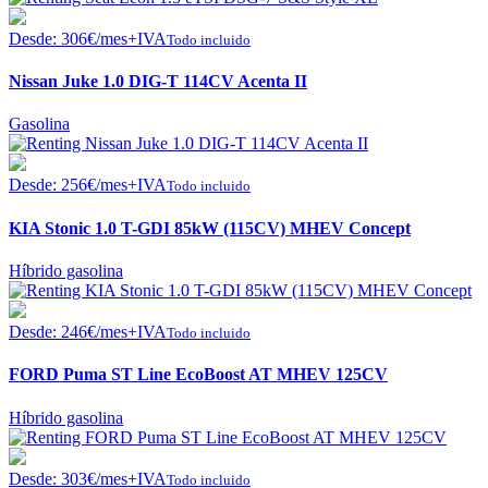
Desde:
306
€
/mes+IVA
Todo incluido
Nissan Juke 1.0 DIG-T 114CV Acenta II
Gasolina
Desde:
256
€
/mes+IVA
Todo incluido
KIA Stonic 1.0 T-GDI 85kW (115CV) MHEV Concept
Híbrido gasolina
Desde:
246
€
/mes+IVA
Todo incluido
FORD Puma ST Line EcoBoost AT MHEV 125CV
Híbrido gasolina
Desde:
303
€
/mes+IVA
Todo incluido