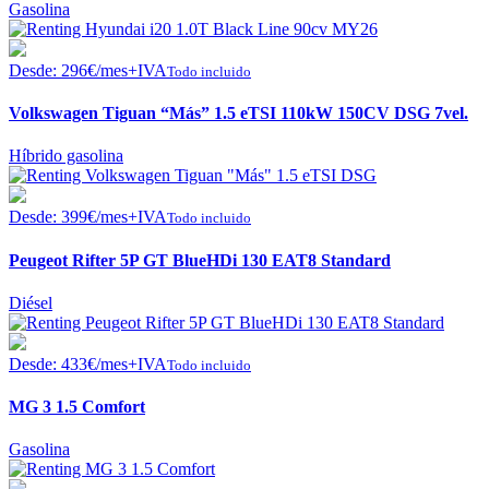
Gasolina
Desde:
296
€
/mes+IVA
Todo incluido
Volkswagen Tiguan “Más” 1.5 eTSI 110kW 150CV DSG 7vel.
Híbrido gasolina
Desde:
399
€
/mes+IVA
Todo incluido
Peugeot Rifter 5P GT BlueHDi 130 EAT8 Standard
Diésel
Desde:
433
€
/mes+IVA
Todo incluido
MG 3 1.5 Comfort
Gasolina