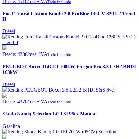
Desde:
451
€
/mes+IVA
Todo incluido
Ford Transit Custom Kombi 2.0 EcoBlue 136CV 320 L2 Trend
II
Diésel
Desde:
428
€
/mes+IVA
Todo incluido
PEUGEOT Boxer 114CDI 100kW Furgón Pro 3.3 L2H2 BHDI
103kW
Diésel
Desde:
437
€
/mes+IVA
Todo incluido
Skoda Kamiq Selection 1.0 TSI 95cv Manual
Gasolina