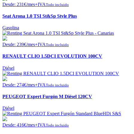
Desde:
231
€
/mes+IVA
Todo incluido
Seat Arona 1.0 TSI St&Sp Style Plus
Gasolina
Desde:
239
€
/mes+IVA
Todo incluido
RENAULT CLIO 1.5DCI EVOLUTION 100CV
Diésel
Desde:
274
€
/mes+IVA
Todo incluido
PEUGEOT Expert Furgón M Diésel 120CV
Diésel
Desde:
416
€
/mes+IVA
Todo incluido