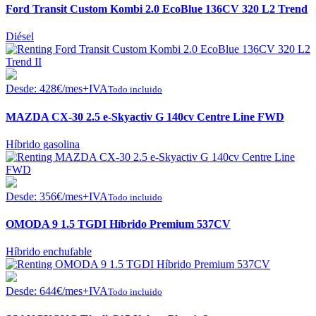
Ford Transit Custom Kombi 2.0 EcoBlue 136CV 320 L2 Trend
Diésel
Desde:
428
€
/mes+IVA
Todo incluido
MAZDA CX-30 2.5 e-Skyactiv G 140cv Centre Line FWD
Híbrido gasolina
Desde:
356
€
/mes+IVA
Todo incluido
OMODA 9 1.5 TGDI Híbrido Premium 537CV
Híbrido enchufable
Desde:
644
€
/mes+IVA
Todo incluido