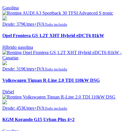
Gasolina
Desde:
379
€
/mes+IVA
Todo incluido
Opel Frontera GS 1.2T XHT Hybrid eDCT6 81kW
Híbrido gasolina
Desde:
319
€
/mes+IVA
Todo incluido
Volkswagen Tiguan R-Line 2.0 TDI 110kW DSG
Diésel
Desde:
453
€
/mes+IVA
Todo incluido
KGM Korando G15 Urban Plus 4×2