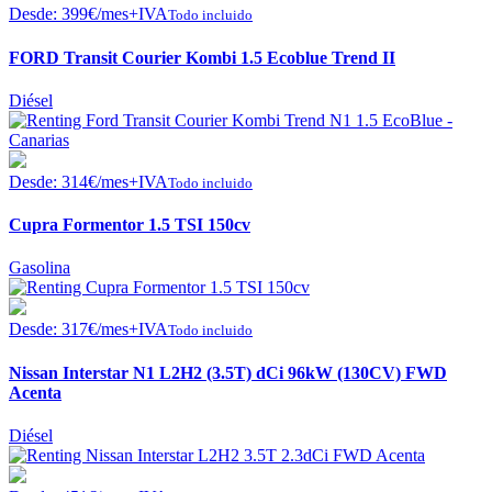
Desde:
399
€
/mes+IVA
Todo incluido
FORD Transit Courier Kombi 1.5 Ecoblue Trend II
Diésel
Desde:
314
€
/mes+IVA
Todo incluido
Cupra Formentor 1.5 TSI 150cv
Gasolina
Desde:
317
€
/mes+IVA
Todo incluido
Nissan Interstar N1 L2H2 (3.5T) dCi 96kW (130CV) FWD
Acenta
Diésel